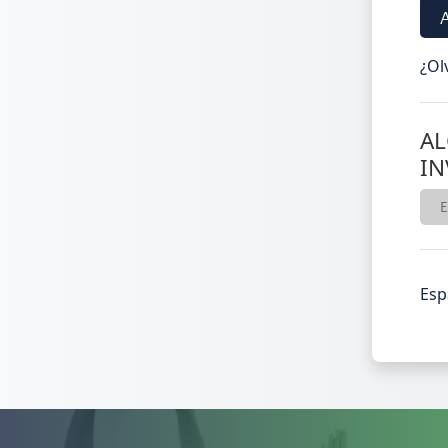
¿Ol
AL
IN
E
Esp